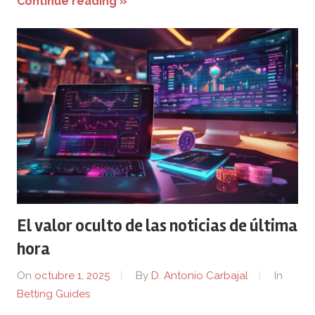
Continue reading »
El valor oculto de las noticias de última
hora
On
octubre 1, 2025
By
D. Antonio Carbajal
In
Betting Guides