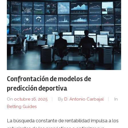
s
.
n
e
t
Confrontación de modelos de
–
predicción deportiva
G
On
octubre 16, 2025
By
D. Antonio Carbajal
In
Betting Guides
u
La búsqueda constante de rentabilidad impulsa a los
í