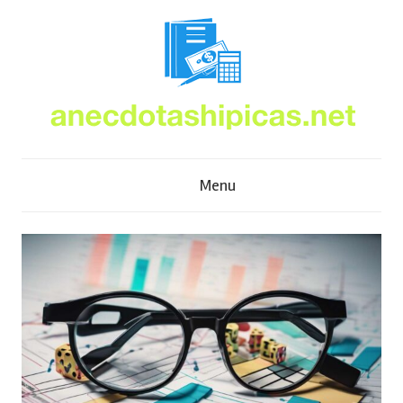
Skip
to
content
A
Menu
n
e
c
d
o