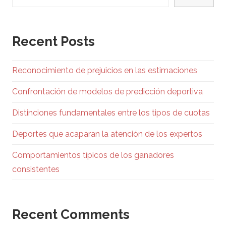
Recent Posts
Reconocimiento de prejuicios en las estimaciones
Confrontación de modelos de predicción deportiva
Distinciones fundamentales entre los tipos de cuotas
Deportes que acaparan la atención de los expertos
Comportamientos típicos de los ganadores
consistentes
Recent Comments