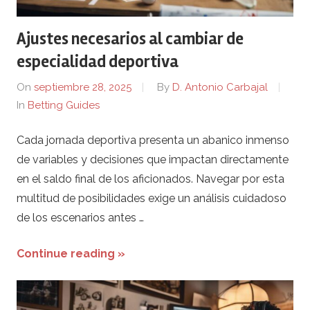
Ajustes necesarios al cambiar de
especialidad deportiva
On
septiembre 28, 2025
By
D. Antonio Carbajal
In
Betting Guides
Cada jornada deportiva presenta un abanico inmenso
de variables y decisiones que impactan directamente
en el saldo final de los aficionados. Navegar por esta
multitud de posibilidades exige un análisis cuidadoso
de los escenarios antes …
Continue reading »