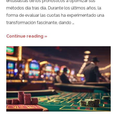
entusiastas de los pronósticos a optimizar sus
a
métodos día tras día. Durante los últimos años, la
forma de evaluar las cuotas ha experimentado una
s
transformación fascinante, dando …
d
Continue reading »
e
a
p
u
e
s